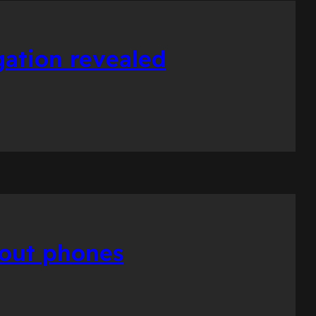
gation revealed
bout phones