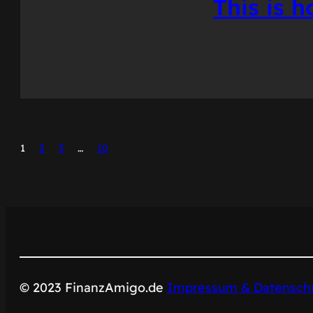
This is h
1
2
3
…
10
© 2023 FinanzAmigo.de
Impressum & Datenschu