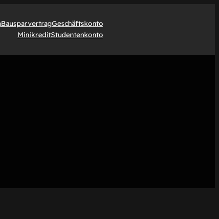
n
Bausparvertrag
Geschäftskonto
Minikredit
Studentenkonto