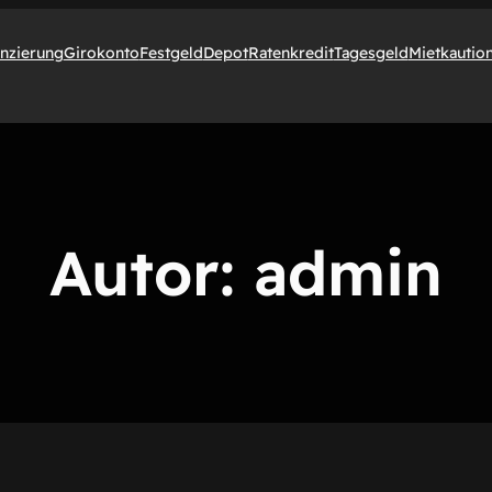
anzierung
Girokonto
Festgeld
Depot
Ratenkredit
Tagesgeld
Mietkautio
Autor:
admin