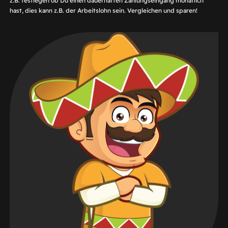
z.B. festlegen ob Du einen dauerhaften Zahlungseingang monatlich
hast, dies kann z.B. der Arbeitslohn sein. Vergleichen und sparen!