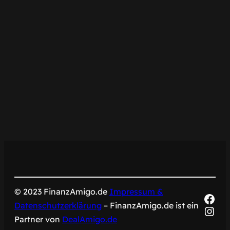
© 2023 FinanzAmigo.de
Impressum &
Fac
Datenschutzerklärung
– FinanzAmigo.de ist ein
Inst
Partner von
DealAmigo.de