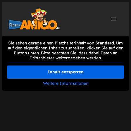
Zum
Inhalt
springen
Sie sehen gerade einen Platzhalterinhalt von
Standard
. Um
auf den eigentlichen Inhalt zuzugreifen, klicken Sie auf den
Button unten. Bitte beachten Sie, dass dabei Daten an
Drittanbieter weitergegeben werden.
Inhalt entsperren
Weitere Informationen